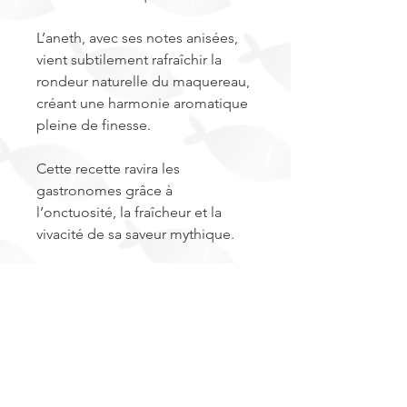
L’aneth, avec ses notes anisées,
vient subtilement rafraîchir la
rondeur naturelle du maquereau,
créant une harmonie aromatique
pleine de finesse.
Cette recette ravira les
gastronomes grâce à
l’onctuosité, la fraîcheur et la
vivacité de sa saveur mythique.
Conseils de dégustation
Dégustez ces rillettes bien fraîches
Allergènes
sur des toasts de pains grillés avec un
filet de jus de citron. Ces rillettes
Poisson, lait, sulfites. moutardes
peuvent également servir de base
Ingrédients
pour aromatiser des sauces chaudes