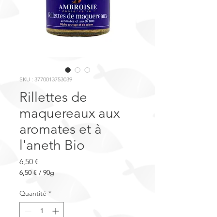
SKU : 3770013753039
Rillettes de
maquereaux aux
aromates et à
l'aneth Bio
Prix
6,50 €
6,50 €
/
90g
6,50 €
pour
Quantité
*
90
Grammes